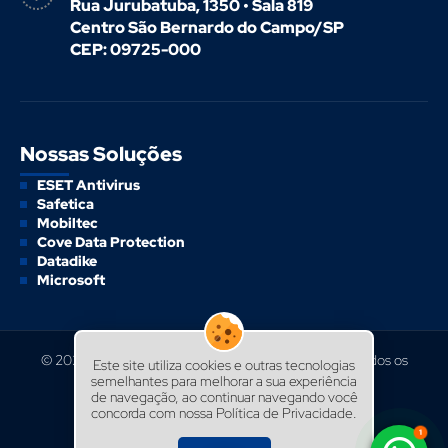
Rua Jurubatuba, 1350 • Sala 819
Centro São Bernardo do Campo/SP
CEP: 09725-000
Nossas Soluções
ESET Antivirus
Safetica
Mobiltec
Cove Data Protection
Datadike
Microsoft
© 2025 - CISA Informática - Tecnologia e Serviços - Todos os
Este site utiliza cookies e outras tecnologias
direitos reservados
semelhantes para melhorar a sua experiência
de navegação, ao continuar navegando você
Criação de sites por:
concorda com nossa Política de Privacidade.